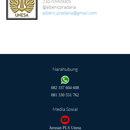
21070985005
@albericpradana
alberic.pradana@gmail.com
Narahubung
082 337 604 608
081 330 551 762
Media Sosial
Jurusan PLS Unesa