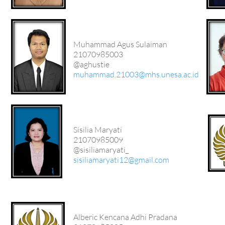
Muhammad Agus Sulaiman
21070985003
@aghustie
muhammad.21003@mhs.unesa.ac.id
Sisilia Maryati
21070985009
@sisiliamaryati_
sisiliamaryati12@gmail.com
Alberic Kencana Adhi Pradana