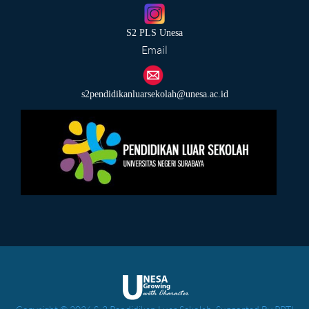
S2 PLS Unesa
Email
s2pendidikanluarsekolah@unesa.ac.id