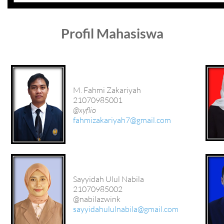
Profil Mahasiswa
M. Fahmi Zakariyah
21070985001
@xyflio
fahmizakariyah7@gmail.com
Sayyidah Ulul Nabila
21070985002
@nabilazwink
sayyidahululnabila@gmail.com