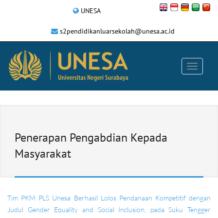
UNESA
s2pendidikanluarsekolah@unesa.ac.id
Penerapan Pengabdian Kepada
Masyarakat
Tim PKM PLS Unesa Berhasil Lolos Pendanaan Kompetitif dengan
Judul Gender Equality and Social Inclusion, pada Suku Tengger